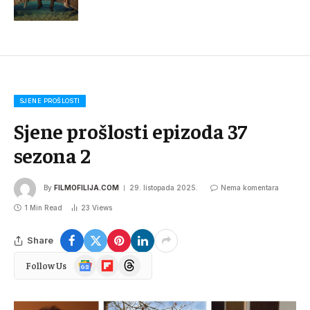
SJENE PROŠLOSTI
Sjene prošlosti epizoda 37
sezona 2
By
FILMOFILIJA.COM
29. listopada 2025.
Nema komentara
1 Min Read
23
Views
Share
Google
Flipboard
Threads
Follow Us
News