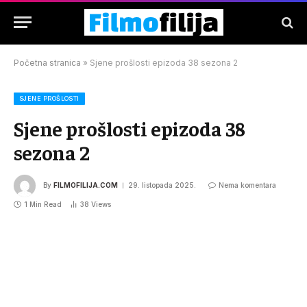
Početna stranica
»
Sjene prošlosti epizoda 38 sezona 2
SJENE PROŠLOSTI
Sjene prošlosti epizoda 38
sezona 2
By
FILMOFILIJA.COM
29. listopada 2025.
Nema komentara
1 Min Read
38
Views