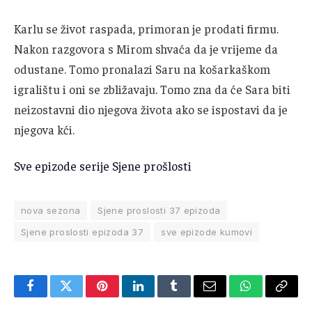
Karlu se život raspada, primoran je prodati firmu.
Nakon razgovora s Mirom shvaća da je vrijeme da
odustane. Tomo pronalazi Saru na košarkaškom
igralištu i oni se zbližavaju. Tomo zna da će Sara biti
neizostavni dio njegova života ako se ispostavi da je
njegova kći.
Sve epizode serije Sjene prošlosti
nova sezona
Sjene proslosti 37 epizoda
Sjene proslosti epizoda 37
sve epizode kumovi
Facebook
Twitter
Pinterest
LinkedIn
Tumblr
Email
WhatsApp
Copy