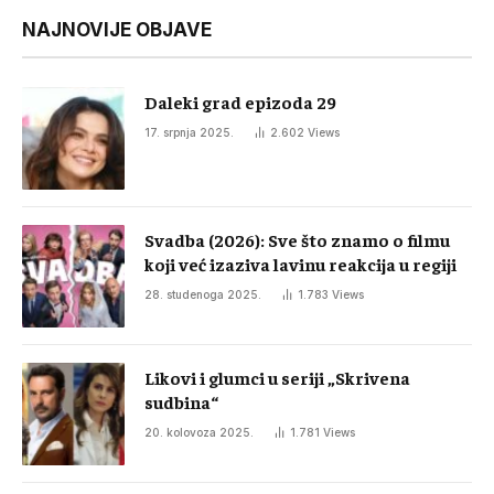
NAJNOVIJE OBJAVE
Daleki grad epizoda 29
17. srpnja 2025.
2.602
Views
Svadba (2026): Sve što znamo o filmu
koji već izaziva lavinu reakcija u regiji
28. studenoga 2025.
1.783
Views
Likovi i glumci u seriji „Skrivena
sudbina“
20. kolovoza 2025.
1.781
Views