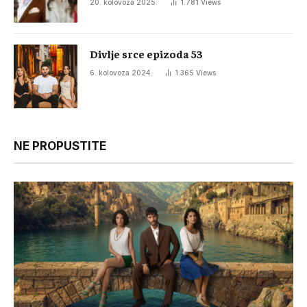
20. kolovoza 2025.
1.781
Views
Divlje srce epizoda 53
6. kolovoza 2024.
1.365
Views
NE PROPUSTITE