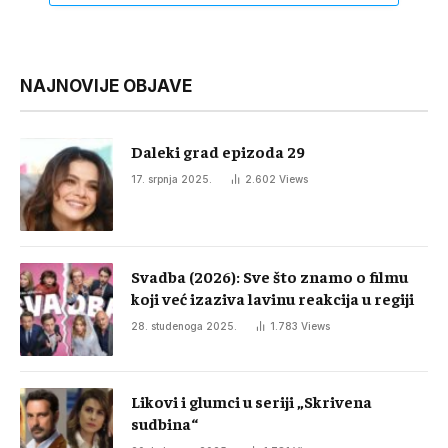
NAJNOVIJE OBJAVE
Daleki grad epizoda 29
17. srpnja 2025.
2.602
Views
Svadba (2026): Sve što znamo o filmu
koji već izaziva lavinu reakcija u regiji
28. studenoga 2025.
1.783
Views
Likovi i glumci u seriji „Skrivena
sudbina“