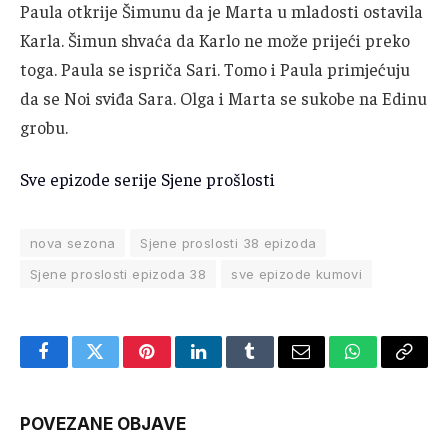
Paula otkrije Šimunu da je Marta u mladosti ostavila
Karla. Šimun shvaća da Karlo ne može prijeći preko
toga. Paula se ispriča Sari. Tomo i Paula primjećuju
da se Noi sviđa Sara. Olga i Marta se sukobe na Edinu
grobu.
Sve epizode serije Sjene prošlosti
nova sezona
Sjene proslosti 38 epizoda
Sjene proslosti epizoda 38
sve epizode kumovi
Facebook
Twitter
Pinterest
LinkedIn
Tumblr
Email
WhatsApp
Copy
Link
POVEZANE OBJAVE